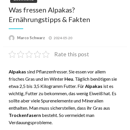
Was fressen Alpakas?
Ernährungstipps & Fakten
Posted
Marco Schwarz
2024-05-20
on
Rate this post
Alpakas
sind Pflanzenfresser. Sie essen vor allem
frisches Gras und im Winter
Heu
. Täglich benötigen sie
etwa 2,5 bis 3,5 Kilogramm Futter. Für
Alpakas
ist es
wichtig, Futter zu bekommen, das wenig Eiweiß hat. Es
sollte aber viele Spurenelemente und Mineralien
enthalten. Man muss sicherstellen, dass ihr Gras aus
Trockenfasern
besteht. So vermeidet man
Verdauungsprobleme.