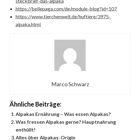
steckbrief-das-alpaka
https://bellepaga.com/de/module-blog?id=107
https://www.tierchenwelt.de/huftiere/3975-
alpaka.html
Marco Schwarz
Ähnliche Beiträge:
Alpakas Ernährung – Was essen Alpakas?
Was fressen Alpakas gerne? Hauptnahrung
enthüllt!
Alles über Alpakas: Origin